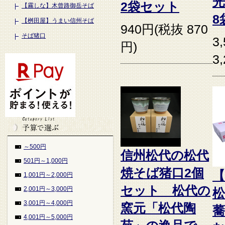
2袋セット
【霧しな】木曾路御岳そば
8
【桝田屋】うまい信州そば
940円(税抜 870
そば猪口
3
円)
3
～500円
信州松代の松代
501円～1,000円
焼そば猪口2個
【
1,001円～2,000円
セット 松代の
2,001円～3,000円
3,001円～4,000円
窯元「松代陶
4,001円～5,000円