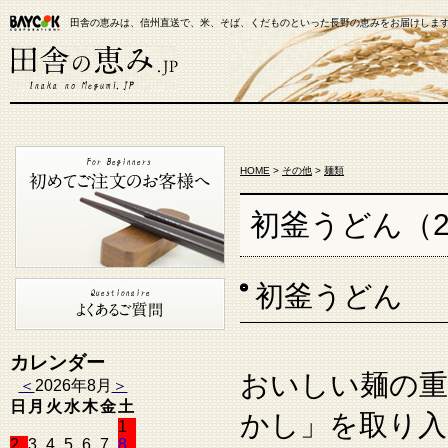
田舎の恵みは、信州直送で、米、そば、くだものといった長野の恵みをお届けしま
【米通販】田舎の恵み.JP
HOME
>
その他
>
麺類
初釜うどん（27
初釜うどん
カレンダー
おいしい麺の重
＜
2026年8月
＞
日
月
火
水
木
金
土
かし」を取り入
1
2
3
4
5
6
7
8