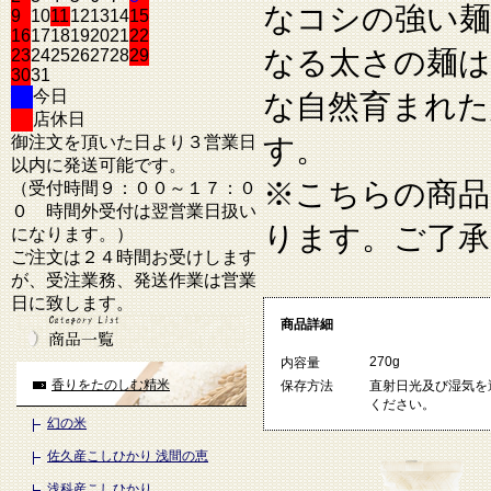
なコシの強い麺
9
10
11
12
13
14
15
16
17
18
19
20
21
22
なる太さの麺は
23
24
25
26
27
28
29
30
31
今日
な自然育まれた
店休日
御注文を頂いた日より３営業日
す。
以内に発送可能です。
※こちらの商品
（受付時間９：００～１７：０
０ 時間外受付は翌営業日扱い
ります。ご了承
になります。）
ご注文は２４時間お受けします
が、受注業務、発送作業は営業
日に致します。
商品詳細
270g
内容量
香りをたのしむ精米
保存方法
直射日光及び湿気を
ください。
幻の米
佐久産こしひかり 浅間の恵
浅科産こしひかり