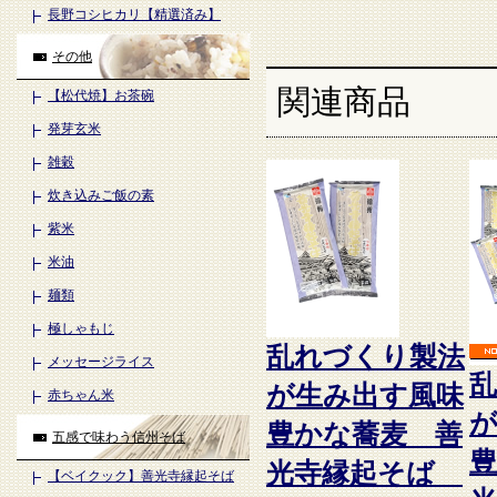
長野コシヒカリ【精選済み】
その他
関連商品
【松代焼】お茶碗
発芽玄米
雑穀
炊き込みご飯の素
紫米
米油
麺類
極しゃもじ
乱れづくり製法
メッセージライス
が生み出す風味
赤ちゃん米
豊かな蕎麦 善
五感で味わう信州そば
光寺縁起そば
【ベイクック】善光寺縁起そば