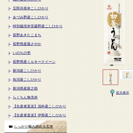
五郎兵衛米こしひかり
あづみ野産こしひかり
特別栽培米安曇野産こしひかり
長野あきたこまち
長野県産風さやか
いのちの壱
長野県産ミルキークイーン
新潟産こしひかり
魚沼産こしひかり
新潟県産新之助
拡大表示
らくちん無洗米
【生産者直送】浅科産こしひかり
【生産者直送】伊那産こしひかり
しっかり噛み締める玄米