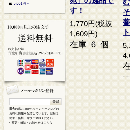
苑」の逸品で
5,001円～
す！
1,770円(税抜
1,609円)
在庫 6 個
5
4
在
田舎の恵み.jpからキャンペーンなどの
お得な情報を配信しています。登録は
簡単・無料。ぜひご登録ください。
変更・解除・お知らせはこちら