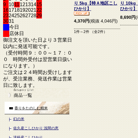
り 5kg【特Ａ地区こし
り 10k
9
10
11
12
13
14
15
ひかり】
ひかり】
16
17
18
19
20
21
22
23
24
25
26
27
28
29
8,690円
30
31
4,370円
(税抜 4,046円)
今日
1件～2件 （全2件）
店休日
御注文を頂いた日より３営業日
以内に発送可能です。
（受付時間９：００～１７：０
０ 時間外受付は翌営業日扱い
になります。）
ご注文は２４時間お受けします
が、受注業務、発送作業は営業
日に致します。
香りをたのしむ精米
幻の米
佐久産こしひかり 浅間の恵
浅科産こしひかり