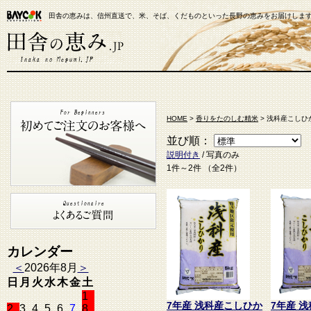
田舎の恵みは、信州直送で、米、そば、くだものといった長野の恵みをお届けしま
【米通販】田舎の恵み.JP
HOME
>
香りをたのしむ精米
> 浅科産こしひ
並び順：
説明付き
/ 写真のみ
1件～2件 （全2件）
カレンダー
＜
2026年8月
＞
日
月
火
水
木
金
土
1
7年産 浅科産こしひか
7年産 
2
3
4
5
6
7
8