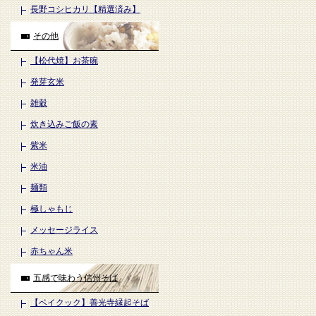
長野コシヒカリ【精選済み】
その他
【松代焼】お茶碗
発芽玄米
雑穀
炊き込みご飯の素
紫米
米油
麺類
極しゃもじ
メッセージライス
赤ちゃん米
五感で味わう信州そば
【ベイクック】善光寺縁起そば