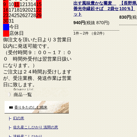
出す風味豊かな蕎麦
【長野県
9
10
11
12
13
14
15
善光寺縁起そば 2袋セ
100％】
16
17
18
19
20
21
22
ット
23
24
25
26
27
28
29
830円
(税
30
31
940円
(税抜 870円)
今日
店休日
1件～2件 （全2件）
御注文を頂いた日より３営業日
以内に発送可能です。
（受付時間９：００～１７：０
０ 時間外受付は翌営業日扱い
になります。）
ご注文は２４時間お受けします
が、受注業務、発送作業は営業
日に致します。
香りをたのしむ精米
幻の米
佐久産こしひかり 浅間の恵
浅科産こしひかり