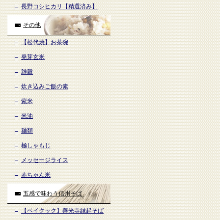
長野コシヒカリ【精選済み】
その他
【松代焼】お茶碗
発芽玄米
雑穀
炊き込みご飯の素
紫米
米油
麺類
極しゃもじ
メッセージライス
赤ちゃん米
五感で味わう信州そば
【ベイクック】善光寺縁起そば