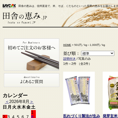
田舎の恵みは、信州直送で、米、そば、くだものといった長野の恵みをお届けしま
【米通販】田舎の恵み.JP
HOME
> 501円／kg～1,000円／kg
並び順：
説明付き
/ 写真のみ
1件～2件 （全2件）
カレンダー
＜
2026年8月
＞
日
月
火
水
木
金
土
1
乱れづくり製法が生み
発芽玄米（
2
3
4
5
6
7
8