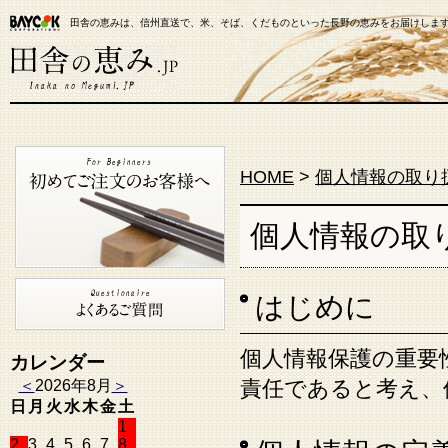
田舎の恵みは、信州直送で、米、そば、くだものといった長野の恵みをお届けしま
【米通販】田舎の恵み.JP
HOME
>
個人情報の取り
個人情報の取
はじめに
個人情報保護の重要
カレンダー
責任であると考え、
＜
2026年8月
＞
日
月
火
水
木
金
土
1
2
3
4
5
6
7
8