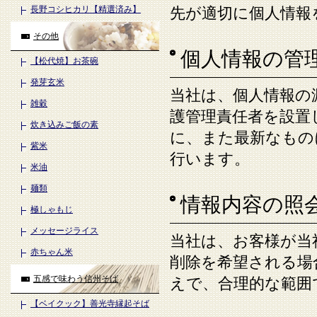
長野コシヒカリ【精選済み】
先が適切に個人情報
その他
個人情報の管
【松代焼】お茶碗
発芽玄米
当社は、個人情報の
雑穀
護管理責任者を設置
炊き込みご飯の素
に、また最新なもの
紫米
行います。
米油
麺類
情報内容の照
極しゃもじ
メッセージライス
当社は、お客様が当
赤ちゃん米
削除を希望される場
五感で味わう信州そば
えで、合理的な範囲
【ベイクック】善光寺縁起そば