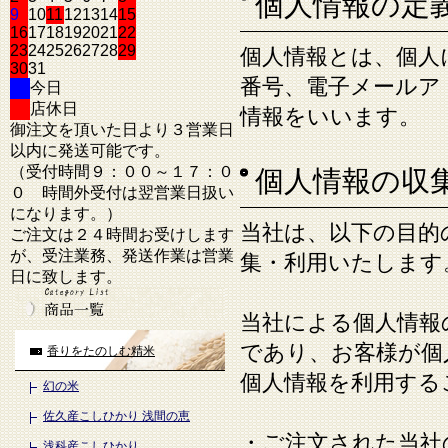
個人情報の定
9
10
11
12
13
14
15
16
17
18
19
20
21
22
23
24
25
26
27
28
29
個人情報とは、個人
30
31
番号、電子メールア
今日
店休日
情報をいいます。
御注文を頂いた日より３営業日
以内に発送可能です。
（受付時間９：００～１７：０
個人情報の収
０ 時間外受付は翌営業日扱い
になります。）
当社は、以下の目的
ご注文は２４時間お受けします
が、受注業務、発送作業は営業
集・利用いたします
日に致します。
当社による個人情報
であり、お客様が個
香りをたのしむ精米
個人情報を利用する
幻の米
佐久産こしひかり 浅間の恵
・ご注文された当社
浅科産こしひかり