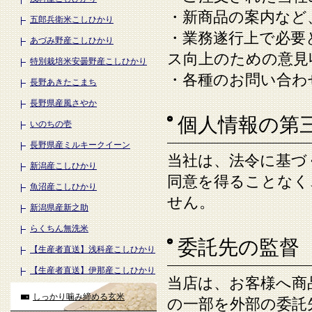
・新商品の案内など
五郎兵衛米こしひかり
・業務遂行上で必要
あづみ野産こしひかり
ス向上のための意見
特別栽培米安曇野産こしひかり
・各種のお問い合わ
長野あきたこまち
長野県産風さやか
個人情報の第
いのちの壱
長野県産ミルキークイーン
当社は、法令に基づ
新潟産こしひかり
同意を得ることなく
魚沼産こしひかり
せん。
新潟県産新之助
らくちん無洗米
委託先の監督
【生産者直送】浅科産こしひかり
【生産者直送】伊那産こしひかり
当店は、お客様へ商
しっかり噛み締める玄米
の一部を外部の委託