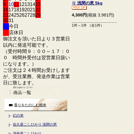
り 浅間の恵 5kg
9
10
11
12
13
14
15
16
17
18
19
20
21
22
23
24
25
26
27
28
29
4,300円
(税抜 3,981円)
30
31
1件～1件 （全1件）
今日
店休日
御注文を頂いた日より３営業日
以内に発送可能です。
（受付時間９：００～１７：０
０ 時間外受付は翌営業日扱い
になります。）
ご注文は２４時間お受けします
が、受注業務、発送作業は営業
日に致します。
香りをたのしむ精米
幻の米
佐久産こしひかり 浅間の恵
浅科産こしひかり