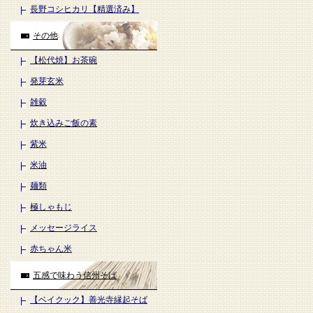
長野コシヒカリ【精選済み】
その他
【松代焼】お茶碗
発芽玄米
雑穀
炊き込みご飯の素
紫米
米油
麺類
極しゃもじ
メッセージライス
赤ちゃん米
五感で味わう信州そば
【ベイクック】善光寺縁起そば