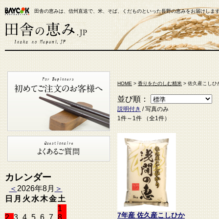
田舎の恵みは、信州直送で、米、そば、くだものといった長野の恵みをお届けしま
【米通販】田舎の恵み.JP
HOME
>
香りをたのしむ精米
> 佐久産こしひ
並び順：
説明付き
/ 写真のみ
1件～1件 （全1件）
カレンダー
＜
2026年8月
＞
日
月
火
水
木
金
土
1
7年産 佐久産こしひか
2
3
4
5
6
7
8