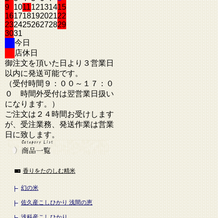
9
10
11
12
13
14
15
16
17
18
19
20
21
22
23
24
25
26
27
28
29
30
31
今日
店休日
御注文を頂いた日より３営業日
以内に発送可能です。
（受付時間９：００～１７：０
０ 時間外受付は翌営業日扱い
になります。）
ご注文は２４時間お受けします
が、受注業務、発送作業は営業
日に致します。
香りをたのしむ精米
幻の米
佐久産こしひかり 浅間の恵
浅科産こしひかり