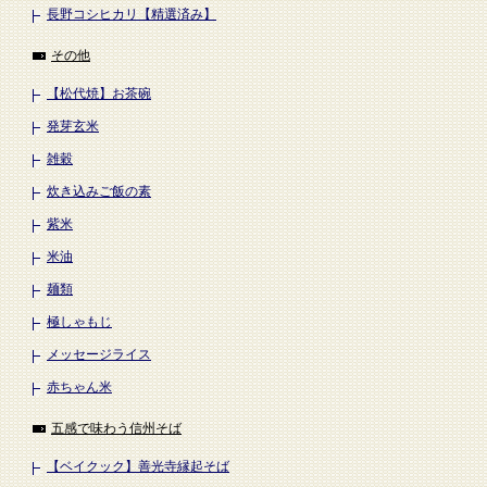
長野コシヒカリ【精選済み】
その他
【松代焼】お茶碗
発芽玄米
雑穀
炊き込みご飯の素
紫米
米油
麺類
極しゃもじ
メッセージライス
赤ちゃん米
五感で味わう信州そば
【ベイクック】善光寺縁起そば