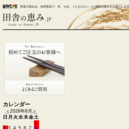
田舎の恵みは、信州直送で、米、そば、くだものといった長野の恵みをお届けしま
【米通販】田舎の恵み.JP
カレンダー
＜
2026年8月
＞
日
月
火
水
木
金
土
1
2
3
4
5
6
7
8