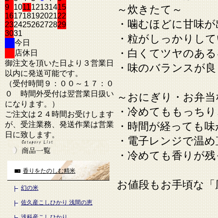
9
10
11
12
13
14
15
～炊きたて～
16
17
18
19
20
21
22
・噛むほどに甘味が
23
24
25
26
27
28
29
30
31
・粒がしっかりして
今日
・白くてツヤのある
店休日
御注文を頂いた日より３営業日
・味のバランスが良
以内に発送可能です。
（受付時間９：００～１７：０
０ 時間外受付は翌営業日扱い
～おにぎり・お弁当
になります。）
・冷めてももっちり
ご注文は２４時間お受けします
が、受注業務、発送作業は営業
・時間が経っても味
日に致します。
・電子レンジで温め
・冷めても香りが残
香りをたのしむ精米
お値段もお手頃な「
幻の米
佐久産こしひかり 浅間の恵
浅科産こしひかり