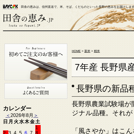
田舎の恵みは、信州直送で、米、そば、くだものといった長野の恵みをお届けしま
【米通販】田舎の恵み.JP
HOME
>
新米
>
精米
7年産 長野県産
長野県の新品
長野県農業試験場が
カレンダー
ジナル品種。それが
＜
2026年8月
＞
日
月
火
水
木
金
土
1
「風さやか」はこん
2
3
4
5
6
7
8