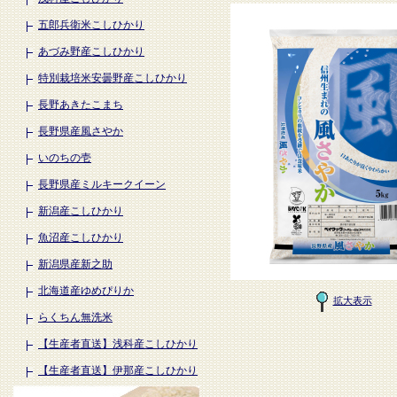
五郎兵衛米こしひかり
あづみ野産こしひかり
特別栽培米安曇野産こしひかり
長野あきたこまち
長野県産風さやか
いのちの壱
長野県産ミルキークイーン
新潟産こしひかり
魚沼産こしひかり
新潟県産新之助
北海道産ゆめぴりか
拡大表示
らくちん無洗米
【生産者直送】浅科産こしひかり
【生産者直送】伊那産こしひかり