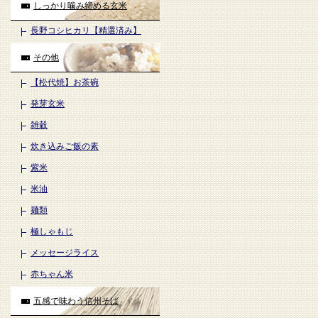
しっかり噛み締める玄米
長野コシヒカリ【精選済み】
その他
【松代焼】お茶碗
発芽玄米
雑穀
炊き込みご飯の素
紫米
米油
麺類
極しゃもじ
メッセージライス
赤ちゃん米
五感で味わう信州そば