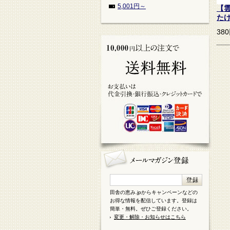
5,001円～
【
た
38
田舎の恵み.jpからキャンペーンなどの
お得な情報を配信しています。登録は
簡単・無料。ぜひご登録ください。
変更・解除・お知らせはこちら