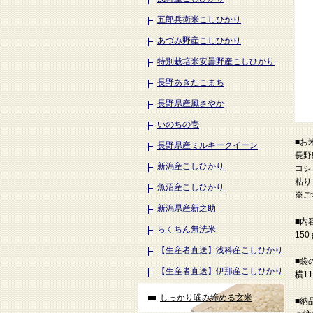
五郎兵衛米こしひかり
あづみ野産こしひかり
特別栽培米安曇野産こしひかり
長野あきたこまち
長野県産風さやか
いのちの壱
■お
長野県産ミルキークイーン
長野
新潟産こしひかり
コシ
粘り
魚沼産こしひかり
※ご
新潟県産新之助
■内
らくちん無洗米
150
【生産者直送】浅科産こしひかり
■袋
【生産者直送】伊那産こしひかり
横1
しっかり噛み締める玄米
■納