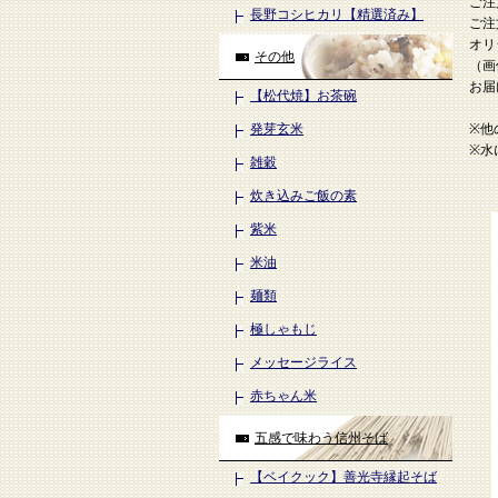
ご注
長野コシヒカリ【精選済み】
ご注
オリ
その他
（画
お届
【松代焼】お茶碗
発芽玄米
※他
※水
雑穀
炊き込みご飯の素
紫米
米油
麺類
極しゃもじ
メッセージライス
赤ちゃん米
五感で味わう信州そば
【ベイクック】善光寺縁起そば