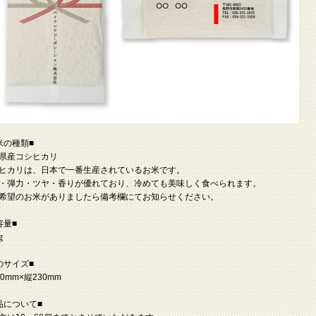
米の種類■
県産コシヒカリ
ヒカリは、日本で一番生産されているお米です。
・弾力・ツヤ・香りが優れており、冷めても美味しく食べられます。
希望のお米がありましたら備考欄にてお知らせください。
容量■
ｇ
のサイズ■
10mm×縦230mm
品について■