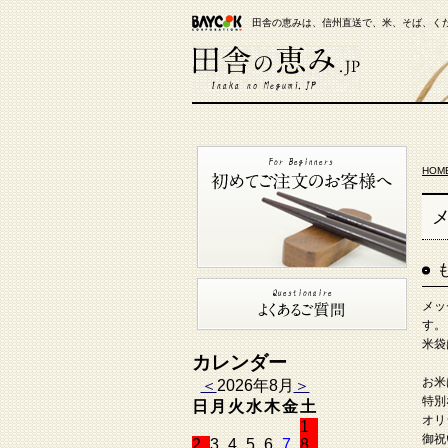
田舎の恵みは、信州直送で、米、そば、く
【米通販】田舎の恵み.JP
HOM
メ
メッ
す。
米袋
カレンダー
お米
＜
2026年8月
＞
特別
日
月
火
水
木
金
土
オリ
1
御祝
2
3
4
5
6
7
8