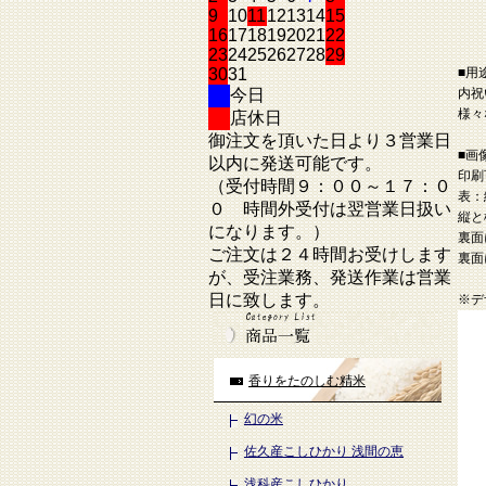
9
10
11
12
13
14
15
16
17
18
19
20
21
22
23
24
25
26
27
28
29
30
31
■用
今日
内祝
様々
店休日
御注文を頂いた日より３営業日
■画
以内に発送可能です。
印刷
（受付時間９：００～１７：０
表：
０ 時間外受付は翌営業日扱い
縦と
になります。）
裏面
ご注文は２４時間お受けします
裏面
が、受注業務、発送作業は営業
日に致します。
※デ
香りをたのしむ精米
幻の米
佐久産こしひかり 浅間の恵
浅科産こしひかり