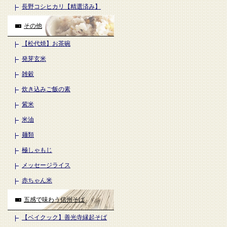
長野コシヒカリ【精選済み】
その他
【松代焼】お茶碗
発芽玄米
雑穀
炊き込みご飯の素
紫米
米油
麺類
極しゃもじ
メッセージライス
赤ちゃん米
五感で味わう信州そば
【ベイクック】善光寺縁起そば