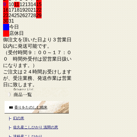
9
10
11
12
13
14
15
16
17
18
19
20
21
22
23
24
25
26
27
28
29
30
31
今日
店休日
御注文を頂いた日より３営業日
以内に発送可能です。
（受付時間９：００～１７：０
０ 時間外受付は翌営業日扱い
になります。）
ご注文は２４時間お受けします
が、受注業務、発送作業は営業
日に致します。
香りをたのしむ精米
幻の米
佐久産こしひかり 浅間の恵
浅科産こしひかり