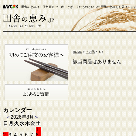
田舎の恵みは、信州直送で、米、そば、くだものといった長野の恵みをお届けしま
【米通販】田舎の恵み.JP
HOME
>
その他
> もち
該当商品はありません
カレンダー
＜
2026年8月
＞
日
月
火
水
木
金
土
1
2
3
4
5
6
7
8