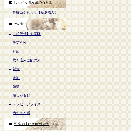
しっかり噛み締める玄米
長野コシヒカリ【精選済み】
その他
【松代焼】お茶碗
発芽玄米
雑穀
炊き込みご飯の素
紫米
米油
麺類
極しゃもじ
メッセージライス
赤ちゃん米
五感で味わう信州そば