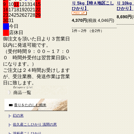
り 5kg【特Ａ地区こし
り 10k
9
10
11
12
13
14
15
ひかり】
ひかり】
16
17
18
19
20
21
22
23
24
25
26
27
28
29
8,690円
30
31
4,370円
(税抜 4,046円)
今日
1件～2件 （全2件）
店休日
御注文を頂いた日より３営業日
以内に発送可能です。
（受付時間９：００～１７：０
０ 時間外受付は翌営業日扱い
になります。）
ご注文は２４時間お受けします
が、受注業務、発送作業は営業
日に致します。
香りをたのしむ精米
幻の米
佐久産こしひかり 浅間の恵
浅科産こしひかり