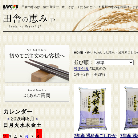
田舎の恵みは、信州直送で、米、そば、くだものといった長野の恵みをお届けしま
【米通販】田舎の恵み.JP
HOME
>
香りをたのしむ精米
> 浅科産こしひ
並び順：
説明付き
/ 写真のみ
1件～2件 （全2件）
カレンダー
＜
2026年8月
＞
日
月
火
水
木
金
土
1
7年産 浅科産こしひか
7年産 
2
3
4
5
6
7
8