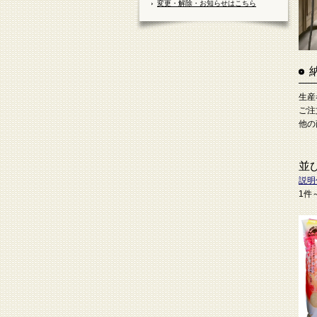
変更・解除・お知らせはこちら
生産
ご注
他の
並
説明
1件