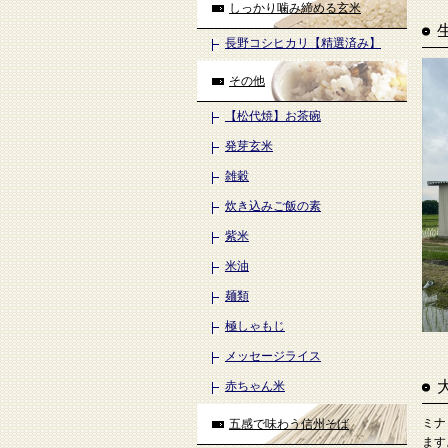
しっかり噛み締める玄米
長野コシヒカリ【精選済み】
その他
【松代焼】お茶碗
発芽玄米
雑穀
炊き込みご飯の素
紫米
米油
麺類
極しゃもじ
メッセージライス
赤ちゃん米
ミナ
五感で味わう信州そば
ます