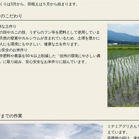
くりは3月から、田植えは５月から始まります。
培のこだわり
康な土作り
殻やカニの殻、うずらのフン等を肥料として使用していま
天然の窒素やカルシウムが含まれているため、土壌を豊かに
人にも環境にもやさしい、健康な土を作ります。
心安全のお米作り
肥料や農薬を50％以上削減した「信州の環境にやさしい農
」に取り組み、安心安全なお米作りに励んでいます。
荷までの作業
ミナミアグリさん
えています。
収穫後の稲は、遠