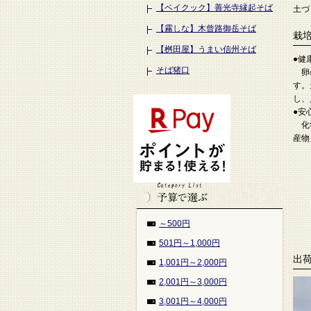
【ベイクック】善光寺縁起そば
土づ
【霧しな】木曾路御岳そば
栽
【桝田屋】うまい信州そば
●健
そば猪口
卵の
す。
し、
●安
化学
産物
～500円
501円～1,000円
出
1,001円～2,000円
2,001円～3,000円
3,001円～4,000円