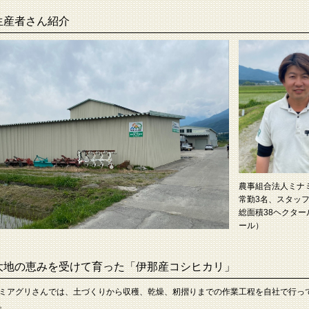
生産者さん紹介
農事組合法人ミナ
常勤3名、スタッ
総面積38ヘクター
ール）
大地の恵みを受けて育った「伊那産コシヒカリ」
ミアグリさんでは、土づくりから収穫、乾燥、籾摺りまでの作業工程を自社で行っ
。