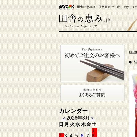
田舎の恵みは、信州直送で、米、そば、く
【米通販】田舎の恵み.JP
HOM
カレンダー
＜
2026年8月
＞
日
月
火
水
木
金
土
1
2
3
4
5
6
7
8