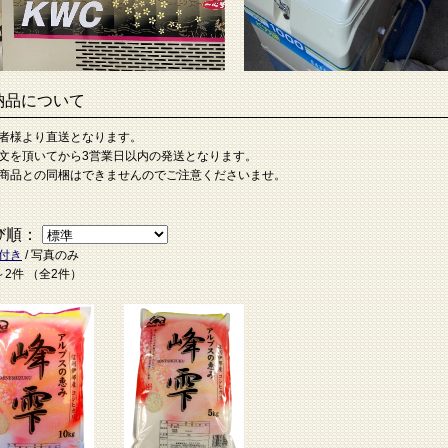
納品について
者様より直送となります。
文を頂いてから3営業日以内の発送となります。
商品との同梱はできませんのでご注意くださいませ。
び順：
付き
/ 写真のみ
～2件 （全2件）