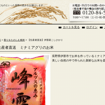
だものといった長野の恵みをお届けします、
カートを見る
ログイン
E
>
香りをたのしむ精米
> 【生産者直送】伊那産こしひかり
生産者直送 ミナミアグリのお米
長野県伊那市でお米を作っているミナミ
美しい自然の中で作られた新鮮なお米を