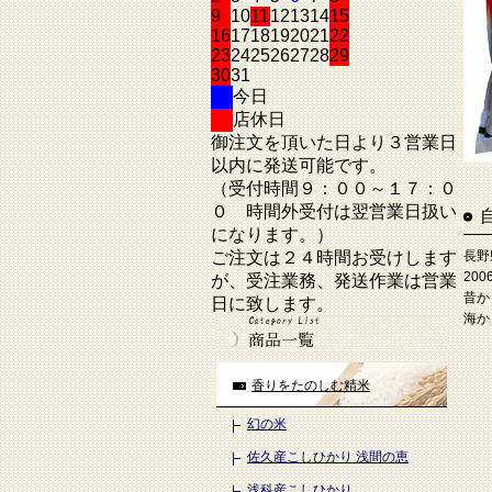
9
10
11
12
13
14
15
16
17
18
19
20
21
22
23
24
25
26
27
28
29
30
31
今日
店休日
御注文を頂いた日より３営業日
以内に発送可能です。
（受付時間９：００～１７：０
０ 時間外受付は翌営業日扱い
になります。）
長野
ご注文は２４時間お受けします
20
が、受注業務、発送作業は営業
昔か
日に致します。
海か
香りをたのしむ精米
幻の米
佐久産こしひかり 浅間の恵
浅科産こしひかり