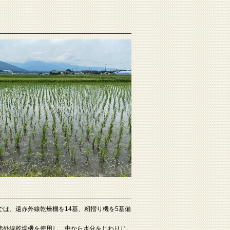
では、遠赤外線乾燥機を14基、籾摺り機を5基備
赤外線乾燥機を使用し、中から水分をじわりじ