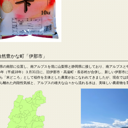
自然豊かな町「伊那市」
県の南部に位置し、南アルプスを境に山梨県と静岡県に接しており、南アルプスと
06年（平成18年）３月31日に、旧伊那市・高遠町・長谷村が合併し、新しい伊那市
ら「米どころ」として稲作を主体とした農業がおこなわれてきましたが、現在では
ら離れた内陸性気候と、アルプスの雄大な山々から流れる水は、美味しい農産物を