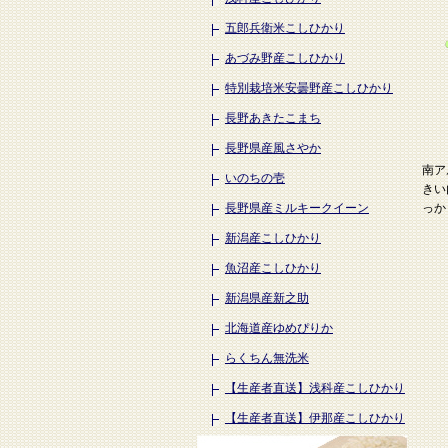
五郎兵衛米こしひかり
あづみ野産こしひかり
特別栽培米安曇野産こしひかり
長野あきたこまち
長野県産風さやか
南ア
いのちの壱
きい
っか
長野県産ミルキークイーン
新潟産こしひかり
魚沼産こしひかり
新潟県産新之助
北海道産ゆめぴりか
らくちん無洗米
【生産者直送】浅科産こしひかり
【生産者直送】伊那産こしひかり