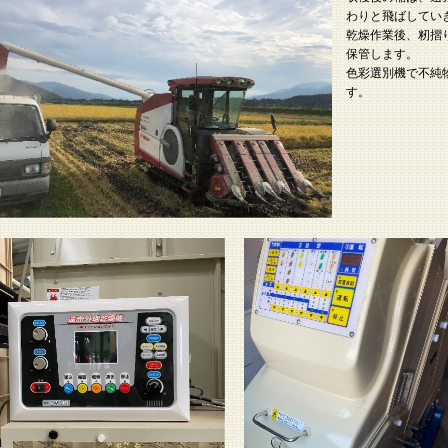
わりと飛ばしてい
乾燥作業後、籾摺
保管します。
色彩選別機で不純
す。