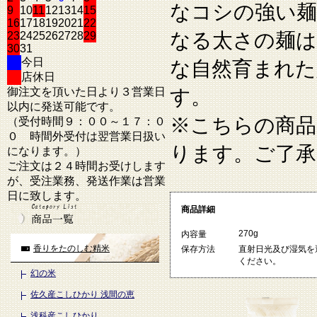
なコシの強い麺
9
10
11
12
13
14
15
16
17
18
19
20
21
22
なる太さの麺は
23
24
25
26
27
28
29
30
31
今日
な自然育まれた
店休日
御注文を頂いた日より３営業日
す。
以内に発送可能です。
※こちらの商品
（受付時間９：００～１７：０
０ 時間外受付は翌営業日扱い
ります。ご了承
になります。）
ご注文は２４時間お受けします
が、受注業務、発送作業は営業
日に致します。
商品詳細
270g
内容量
香りをたのしむ精米
保存方法
直射日光及び湿気を
ください。
幻の米
佐久産こしひかり 浅間の恵
浅科産こしひかり