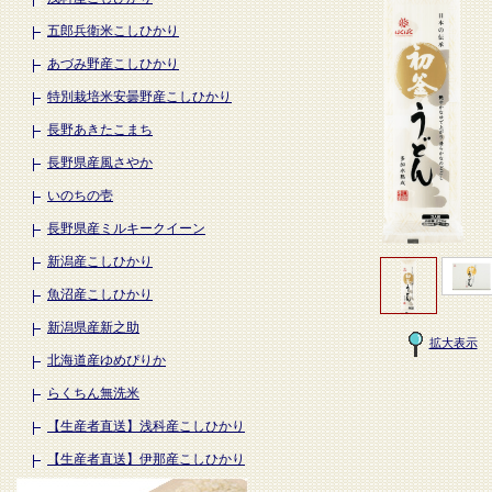
五郎兵衛米こしひかり
あづみ野産こしひかり
特別栽培米安曇野産こしひかり
長野あきたこまち
長野県産風さやか
いのちの壱
長野県産ミルキークイーン
新潟産こしひかり
魚沼産こしひかり
新潟県産新之助
拡大表示
北海道産ゆめぴりか
らくちん無洗米
【生産者直送】浅科産こしひかり
【生産者直送】伊那産こしひかり