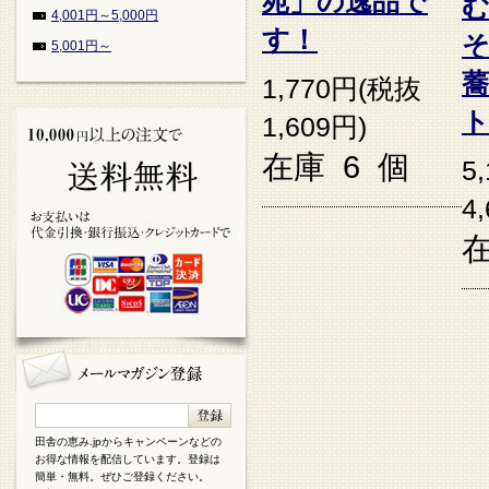
苑」の逸品で
4,001円～5,000円
す！
5,001円～
1,770円(税抜
1,609円)
在庫 6 個
5
4
在
田舎の恵み.jpからキャンペーンなどの
お得な情報を配信しています。登録は
簡単・無料。ぜひご登録ください。