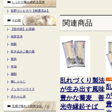
しっかり噛み締める玄米
長野コシヒカリ【精選済み】
その他
関連商品
【松代焼】お茶碗
発芽玄米
雑穀
炊き込みご飯の素
紫米
米油
麺類
乱れづくり製法
極しゃもじ
が生み出す風味
メッセージライス
豊かな蕎麦 善
赤ちゃん米
光寺縁起そば
五感で味わう信州そば