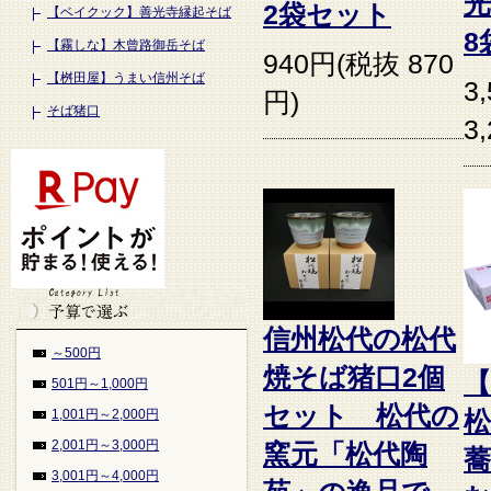
2袋セット
【ベイクック】善光寺縁起そば
8
【霧しな】木曾路御岳そば
940円(税抜 870
【桝田屋】うまい信州そば
3
円)
そば猪口
3
信州松代の松代
～500円
焼そば猪口2個
【
501円～1,000円
セット 松代の
1,001円～2,000円
2,001円～3,000円
窯元「松代陶
3,001円～4,000円