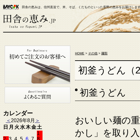
田舎の恵みは、信州直送で、米、そば、くだものといった長野の恵みをお届けしま
【米通販】田舎の恵み.JP
HOME
>
その他
>
麺類
初釜うどん（27
初釜うどん
カレンダー
おいしい麺の重
＜
2026年8月
＞
日
月
火
水
木
金
土
かし」を取り入
1
2
3
4
5
6
7
8